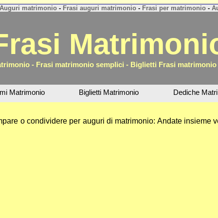
Auguri matrimonio
-
Frasi auguri matrimonio
-
Frasi per matrimonio
-
Au
Frasi Matrimoni
trimonio - Frasi matrimonio semplici - Biglietti Frasi matrimonio
smi Matrimonio
Biglietti Matrimonio
Dediche Matr
mpare o condividere per auguri di matrimonio: Andate insieme v