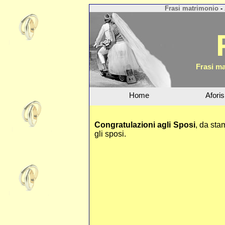
Frasi matrimonio
-
Frasi ma
Home
Afori
Congratulazioni agli Sposi
, da sta
gli sposi.